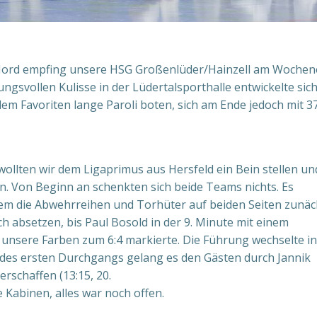
 Nord empfing unsere HSG Großenlüder/Hainzell am Woche
ngsvollen Kulisse in der Lüdertalsporthalle entwickelte sich
em Favoriten lange Paroli boten, sich am Ende jedoch mit 3
 wollten wir dem Ligaprimus aus Hersfeld ein Bein stellen un
 Von Beginn an schenkten sich beide Teams nichts. Es
n dem die Abwehrreihen und Torhüter auf beiden Seiten zunäc
h absetzen, bis Paul Bosold in der 9. Minute mit einem
unsere Farben zum 6:4 markierte. Die Führung wechselte in
e des ersten Durchgangs gelang es den Gästen durch Jannik
erschaffen (13:15, 20.
 Kabinen, alles war noch offen.