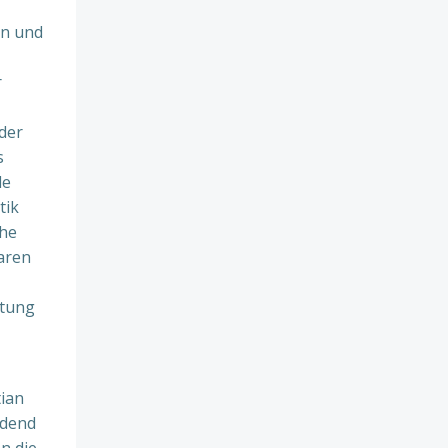
on und
r
der
s
le
tik
che
waren
stung
tian
ndend