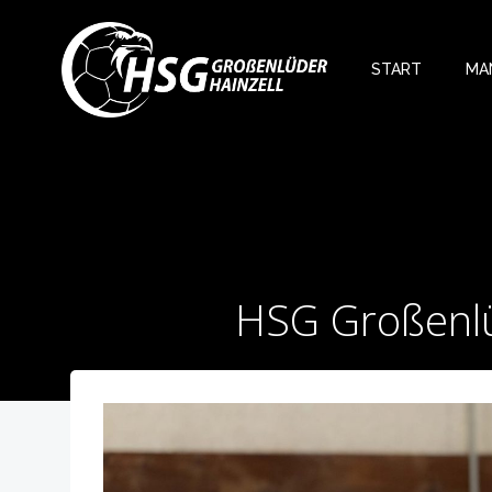
Zum
Inhalt
springen
START
MA
HSG Großenlüd