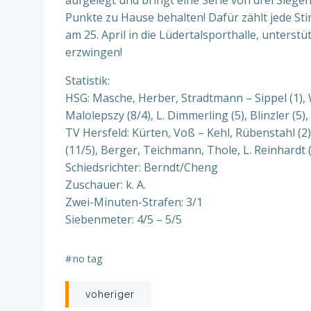
aufgelegt und bringt eine Serie von drei Siege
Punkte zu Hause behalten! Dafür zählt jede S
am 25. April in die Lüdertalsporthalle, unters
erzwingen!
Statistik:
HSG: Masche, Herber, Stradtmann – Sippel (1), W
Malolepszy (8/4), L. Dimmerling (5), Blinzler (5)
TV Hersfeld: Kürten, Voß – Kehl, Rübenstahl (2),
(11/5), Berger, Teichmann, Thole, L. Reinhardt 
Schiedsrichter: Berndt/Cheng
Zuschauer: k. A.
Zwei-Minuten-Strafen: 3/1
Siebenmeter: 4/5 – 5/5
#
no tag
Beitragsnavigation
voheriger