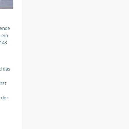
nende
 ein
7:43
d das
hst
 der