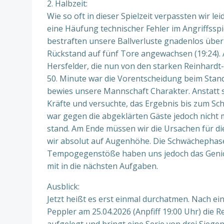
2. Halbzeit:
Wie so oft in dieser Spielzeit verpassten wir l
eine Häufung technischer Fehler im Angriffsspie
bestraften unsere Ballverluste gnadenlos über d
Rückstand auf fünf Tore angewachsen (19:24). 
Hersfelder, die nun von den starken Reinhardt
50. Minute war die Vorentscheidung beim Stand 
bewies unsere Mannschaft Charakter. Anstatt s
Kräfte und versuchte, das Ergebnis bis zum Sch
war gegen die abgeklärten Gäste jedoch nicht
stand. Am Ende müssen wir die Ursachen für die
wir absolut auf Augenhöhe. Die Schwächephase
Tempogegenstöße haben uns jedoch das Genick
mit in die nächsten Aufgaben.
Ausblick:
Jetzt heißt es erst einmal durchatmen. Nach e
Peppler am 25.04.2026 (Anpfiff 19:00 Uhr) die 