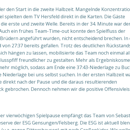
eider den Start in die zweite Halbzeit. Mangelnde Konzentrati
l spielten dem TV Hersfeld direkt in die Karten. Die Gäste
ie erste und zweite Welle. Bereits in der 34. Minute war de
Auch ein frühes Team-Time-out konnte den Spielfluss der
-Brüdern angeführt wurden, nicht entscheidend brechen. In 
von 27:37 bereits gefallen. Trotz des deutlichen Rückstand
ich hängen zu lassen, mobilisierte das Team noch einmal al
lusspfiff freundlicher zu gestalten. Mehr als Ergebniskosme
 mehr möglich, sodass am Ende eine 37:43-Niederlage zu Bu
 Niederlage bei uns selbst suchen. In der ersten Halbzeit 
 direkt nach der Pause und die daraus resultierenden
 gebrochen. Dennoch nehmen wir die positive Offensivlei
iner vierwöchigen Spielpause empfängt das Team von Sebas
Reserve der ESG Gensungen/Felsberg. Die ESG ist aktuell ble