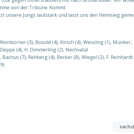
n (u.a. gegen Dittershausen) mit nach Großenlüder. Wir wolle
timme von der Tribüne. Kommt
tützt unsere Jungs lautstark und lasst uns den Heimsieg gem
einbörner (3), Bosold (4), Kirsch (4), Wessling (1), Münker,
, Deppe (4), H. Dimmerling (2), Nechvatal
 Bachus (7), Rehberg (4), Becker (8), Wiegel (2), F. Reinhardt
(9)
Beitragsnavigation
nächs