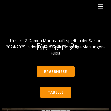
Zum
Inhalt
springen
Unsere 2. Damen Mannschaft spielt in der Saison
Damen 2
2024/2025 in der Frauen Bezirksoberliga Melsungen-
Fulda
ERGEBNISSE
TABELLE