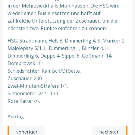
in der Mehrzweckhalle Mühlhausen. Die HSG wird
wieder einen Bus einsetzen und hofft auf
zahlreiche Unterstützung der Zuschauer, um die
nächsten zwei Punkte einfahren zu können!
HSG: Stradtmann, Hell; B. Dimmerling 4, S. Münker 2,
Malolepszy 5/1, L. Dimmerling 1, Blinzler 4, H.
Dimmerling 6, Deppe 4, Sippel 6, Goßmann 14,
Dombrowski 1.
Schiedsrichter: Rämisch/Di Sette.
Zuschauer: 200.
Zwei-Minuten-Strafen: 1/1.
Siebenmeter: 2/2 – 0/0
Rote Karte: -/-.
#
no tag
Beitragsnavigation
Beitragsnav
nächster
voheriger