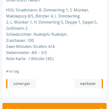
unterstützt haben.
HSG: Stradtmann; B. Dimmerling 1, S. Münker,
Malolepszy 8/5, Blinzler 4, L. Dimmerling
2, L. Münker 1, H. Dimmerling 5, Deppe 1, Sippel 5,
Goßmann 2.
Schiedsrichter: Rudolph/ Rudolph.
Zuschauer: 100.
Zwei-Minuten-Strafen: 6/4.
Siebenmeter: 4/6 – 5/5
Rote Karte: -/ Blinzler (43.).
#
no tag
Beitragsnavigation
Beitragsnav
nächster
voheriger
Search