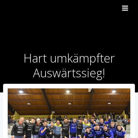
Zum
Inhalt
springen
Hart umkämpfter
Auswärtssieg!