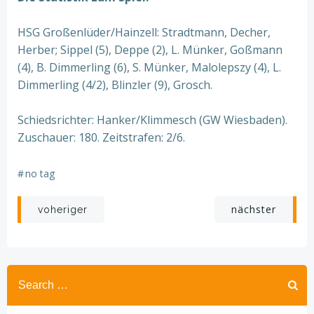
HSG Großenlüder/Hainzell: Stradtmann, Decher,
Herber; Sippel (5), Deppe (2), L. Münker, Goßmann
(4), B. Dimmerling (6), S. Münker, Malolepszy (4), L.
Dimmerling (4/2), Blinzler (9), Grosch.
Schiedsrichter: Hanker/Klimmesch (GW Wiesbaden).
Zuschauer: 180. Zeitstrafen: 2/6.
#
no tag
Beitragsnavigation
Beitragsnav
nächster
voheriger
Search
for: