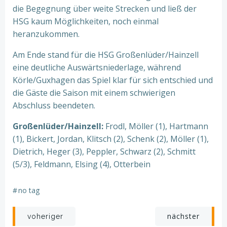
die Begegnung über weite Strecken und ließ der
HSG kaum Möglichkeiten, noch einmal
heranzukommen.
Am Ende stand für die HSG Großenlüder/Hainzell
eine deutliche Auswärtsniederlage, während
Körle/Guxhagen das Spiel klar für sich entschied und
die Gäste die Saison mit einem schwierigen
Abschluss beendeten.
Großenlüder/Hainzell:
Frodl, Möller (1), Hartmann
(1), Bickert, Jordan, Klitsch (2), Schenk (2), Möller (1),
Dietrich, Heger (3), Peppler, Schwarz (2), Schmitt
(5/3), Feldmann, Elsing (4), Otterbein
#
no tag
Beitragsnavigation
Beitragsnav
nächster
voheriger