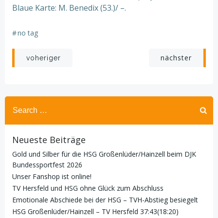
Blaue Karte: M. Benedix (53.)/ –.
#
no tag
Beitragsnavigation
Beitragsnav
nächster
voheriger
Search
for:
Neueste Beiträge
Gold und Silber für die HSG Großenlüder/Hainzell beim DJK
Bundessportfest 2026
Unser Fanshop ist online!
TV Hersfeld und HSG ohne Glück zum Abschluss
Emotionale Abschiede bei der HSG – TVH-Abstieg besiegelt
HSG Großenlüder/Hainzell – TV Hersfeld 37:43(18:20)