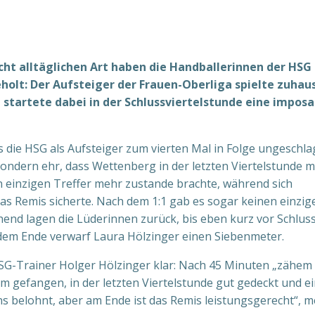
cht alltäglichen Art haben die Handballerinnen der HSG
lt: Der Aufsteiger der Frauen-Oberliga spielte zuhau
 startete dabei in der Schlussviertelstunde eine impos
 die HSG als Aufsteiger zum vierten Mal in Folge ungeschl
. Sondern ehr, dass Wettenberg in der letzten Viertelstunde m
en einzigen Treffer mehr zustande brachte, während sich
das Remis sicherte. Nach dem 1:1 gab es sogar keinen einzig
nd lagen die Lüderinnen zurück, bis eben kurz vor Schlus
dem Ende verwarf Laura Hölzinger einen Siebenmeter.
 HSG-Trainer Holger Hölzinger klar: Nach 45 Minuten „zähem
am gefangen, in der letzten Viertelstunde gut gedeckt und e
s belohnt, aber am Ende ist das Remis leistungsgerecht“, m