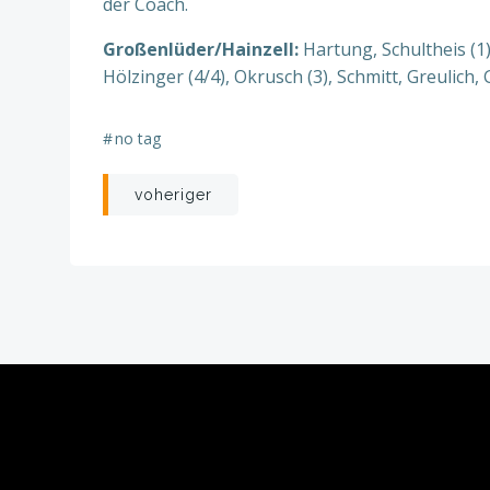
der Coach.
Großenlüder/Hainzell:
Hartung, Schultheis (1)
Hölzinger (4/4), Okrusch (3), Schmitt, Greulich, G
#
no tag
Beitragsnavigation
voheriger