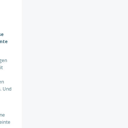
se
ante
agen
it
en
s. Und
ine
einte