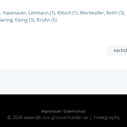
, Hasenauer, Lehmann (1), Klitsch (1), Wertmüller, Reith (3),
ering, Elsing (3), Bruhn (5).
Beitragsnavigation
nächs
Impressum / Datenschutz
© 2026 www.djk-ssv-grossenlueder.de | Yowegraphy