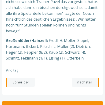
nicht so, wie sich Trainer Pavel das vorgestellt hatte.
„Ich habe dann ein bisschen durchgewechselt, damit
alle ihre Spielanteile bekommen“, sagte der Coach
hinsichtlich des deutlichen Ergebnisses: „Wir hätten
noch fünf Stunden spielen können und nichts
bewegt“.
Großenlüder/Hainzell:
Frodl, H. Möller, Sippel,
Hartmann, Bickert, Klitsch, L. Möller (2), Dietrich,
Heger (2), Peppler (8/2), Kaub (2), Schwarz (4),
Schmitt, Feldmann (1/1), Elsing (1), Otterbein.
#
no tag
Beitragsnavigation
Beitragsnav
nächster
voheriger
Search