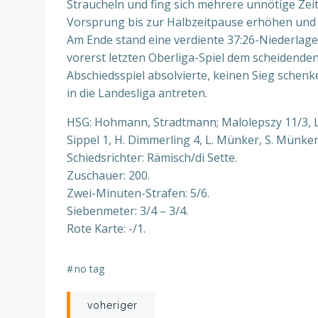
Straucheln und fing sich mehrere unnötige Zei
Vorsprung bis zur Halbzeitpause erhöhen und s
Am Ende stand eine verdiente 37:26-Niederlage
vorerst letzten Oberliga-Spiel dem scheidende
Abschiedsspiel absolvierte, keinen Sieg schen
in die Landesliga antreten.
HSG: Hohmann, Stradtmann; Malolepszy 11/3, L.
Sippel 1, H. Dimmerling 4, L. Münker, S. Münke
Schiedsrichter: Rämisch/di Sette.
Zuschauer: 200.
Zwei-Minuten-Strafen: 5/6.
Siebenmeter: 3/4 – 3/4.
Rote Karte: -/1.
#
no tag
Beitragsnavigation
voheriger