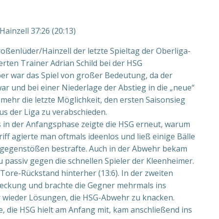
inzell 37:26 (20:13)
enlüder/Hainzell der letzte Spieltag der Oberliga-
ten Trainer Adrian Schild bei der HSG
er war das Spiel von großer Bedeutung, da der
war und bei einer Niederlage der Abstieg in die „neue“
mehr die letzte Möglichkeit, den ersten Saisonsieg
us der Liga zu verabschieden.
s in der Anfangsphase zeigte die HSG erneut, warum
riff agierte man oftmals ideenlos und ließ einige Bälle
pogegenstößen bestrafte. Auch in der Abwehr bekam
zu passiv gegen die schnellen Spieler der Kleenheimer.
Tore-Rückstand hinterher (13:6). In der zweiten
 Deckung und brachte die Gegner mehrmals ins
er wieder Lösungen, die HSG-Abwehr zu knacken.
ele, die HSG hielt am Anfang mit, kam anschließend ins