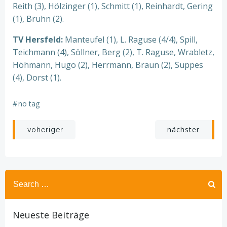
Reith (3), Hölzinger (1), Schmitt (1), Reinhardt, Gering
(1), Bruhn (2).
TV Hersfeld:
Manteufel (1), L. Raguse (4/4), Spill,
Teichmann (4), Söllner, Berg (2), T. Raguse, Wrabletz,
Höhmann, Hugo (2), Herrmann, Braun (2), Suppes
(4), Dorst (1).
#
no tag
Beitragsnavigation
Beitragsnav
nächster
voheriger
Search
for:
Neueste Beiträge