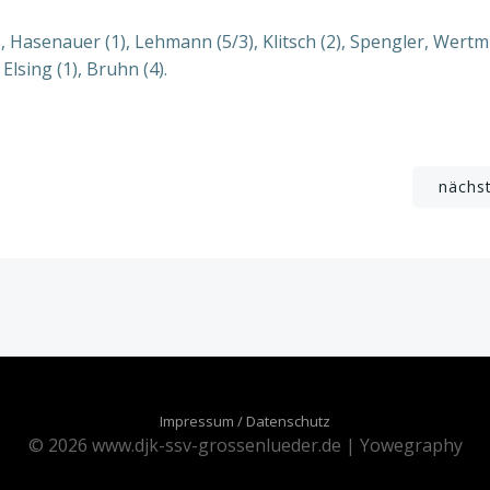
, Hasenauer (1), Lehmann (5/3), Klitsch (2), Spengler, Wertmü
 Elsing (1), Bruhn (4).
Beitragsnavigation
nächs
Impressum / Datenschutz
© 2026 www.djk-ssv-grossenlueder.de | Yowegraphy