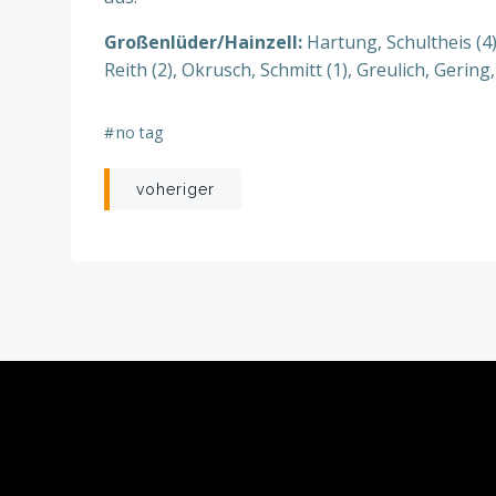
Großenlüder/Hainzell:
Hartung, Schultheis (4)
Reith (2), Okrusch, Schmitt (1), Greulich, Gering,
#
no tag
Beitragsnavigation
voheriger