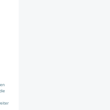
ten
die
eiter