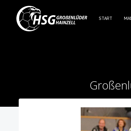
Zum
Inhalt
springen
START
MA
Großenlü