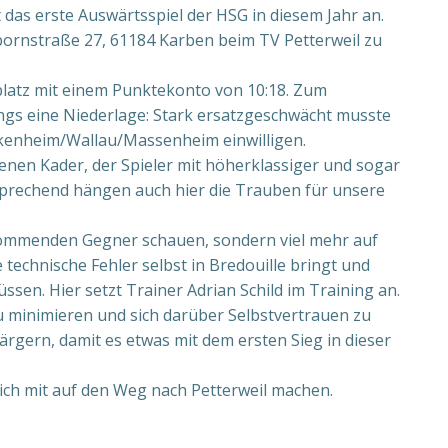
as erste Auswärtsspiel der HSG in diesem Jahr an.
erbornstraße 27, 61184 Karben beim TV Petterweil zu
platz mit einem Punktekonto von 10:18. Zum
ngs eine Niederlage: Stark ersatzgeschwächt musste
ckenheim/Wallau/Massenheim einwilligen.
nen Kader, der Spieler mit höherklassiger und sogar
sprechend hängen auch hier die Trauben für unsere
e kommenden Gegner schauen, sondern viel mehr auf
e technische Fehler selbst in Bredouille bringt und
üssen. Hier setzt Trainer Adrian Schild im Training an.
 zu minimieren und sich darüber Selbstvertrauen zu
rgern, damit es etwas mit dem ersten Sieg in dieser
 sich mit auf den Weg nach Petterweil machen.