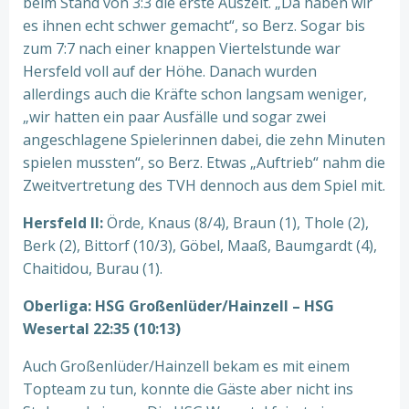
beim Stand von 3:3 die erste Auszeit. „Da haben wir
es ihnen echt schwer gemacht“, so Berz. Sogar bis
zum 7:7 nach einer knappen Viertelstunde war
Hersfeld voll auf der Höhe. Danach wurden
allerdings auch die Kräfte schon langsam weniger,
„wir hatten ein paar Ausfälle und sogar zwei
angeschlagene Spielerinnen dabei, die zehn Minuten
spielen mussten“, so Berz. Etwas „Auftrieb“ nahm die
Zweitvertretung des TVH dennoch aus dem Spiel mit.
Hersfeld II:
Örde, Knaus (8/4), Braun (1), Thole (2),
Berk (2), Bittorf (10/3), Göbel, Maaß, Baumgardt (4),
Chaitidou, Burau (1).
Oberliga: HSG Großenlüder/Hainzell – HSG
Wesertal 22:35 (10:13)
Auch Großenlüder/Hainzell bekam es mit einem
Topteam zu tun, konnte die Gäste aber nicht ins