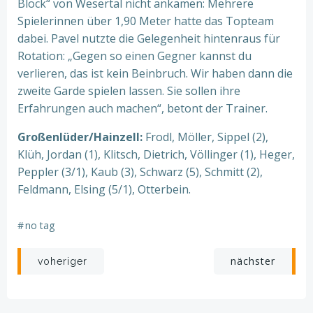
Block“ von Wesertal nicht ankamen: Mehrere
Spielerinnen über 1,90 Meter hatte das Topteam
dabei. Pavel nutzte die Gelegenheit hintenraus für
Rotation: „Gegen so einen Gegner kannst du
verlieren, das ist kein Beinbruch. Wir haben dann die
zweite Garde spielen lassen. Sie sollen ihre
Erfahrungen auch machen“, betont der Trainer.
Großenlüder/Hainzell:
Frodl, Möller, Sippel (2),
Klüh, Jordan (1), Klitsch, Dietrich, Völlinger (1), Heger,
Peppler (3/1), Kaub (3), Schwarz (5), Schmitt (2),
Feldmann, Elsing (5/1), Otterbein.
#
no tag
Beitragsnavigation
Beitragsnav
nächster
voheriger