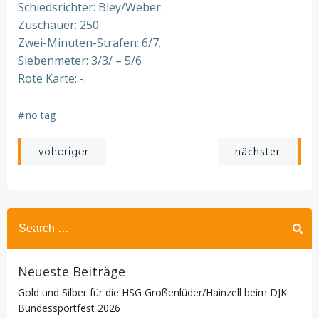
Schiedsrichter: Bley/Weber.
Zuschauer: 250.
Zwei-Minuten-Strafen: 6/7.
Siebenmeter: 3/3/ – 5/6
Rote Karte: -.
#
no tag
Beitragsnavigation
Beitragsnav
nächster
voheriger
Search
for:
Neueste Beiträge
Gold und Silber für die HSG Großenlüder/Hainzell beim DJK
Bundessportfest 2026