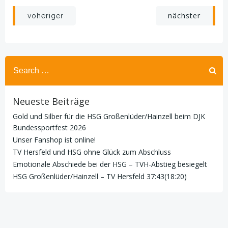
Beitragsnavigation
Beitragsnav
nächster
voheriger
Search
for:
Neueste Beiträge
Gold und Silber für die HSG Großenlüder/Hainzell beim DJK
Bundessportfest 2026
Unser Fanshop ist online!
TV Hersfeld und HSG ohne Glück zum Abschluss
Emotionale Abschiede bei der HSG – TVH-Abstieg besiegelt
HSG Großenlüder/Hainzell – TV Hersfeld 37:43(18:20)