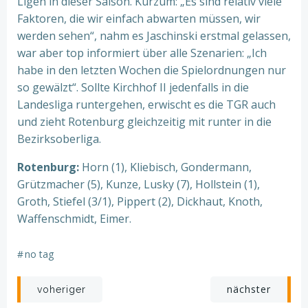
Ligen in dieser Saison. Kurzum: „Es sind relativ viele
Faktoren, die wir einfach abwarten müssen, wir
werden sehen“, nahm es Jaschinski erstmal gelassen,
war aber top informiert über alle Szenarien: „Ich
habe in den letzten Wochen die Spielordnungen nur
so gewälzt“. Sollte Kirchhof II jedenfalls in die
Landesliga runtergehen, erwischt es die TGR auch
und zieht Rotenburg gleichzeitig mit runter in die
Bezirksoberliga.
Rotenburg:
Horn (1), Kliebisch, Gondermann,
Grützmacher (5), Kunze, Lusky (7), Hollstein (1),
Groth, Stiefel (3/1), Pippert (2), Dickhaut, Knoth,
Waffenschmidt, Eimer.
#
no tag
Beitragsnavigation
Beitragsnav
nächster
voheriger