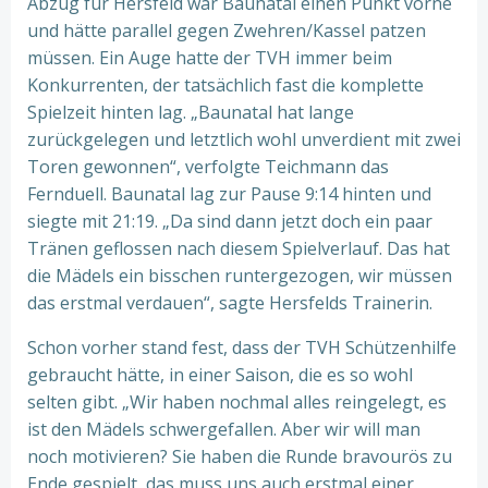
Abzug für Hersfeld war Baunatal einen Punkt vorne
und hätte parallel gegen Zwehren/Kassel patzen
müssen. Ein Auge hatte der TVH immer beim
Konkurrenten, der tatsächlich fast die komplette
Spielzeit hinten lag. „Baunatal hat lange
zurückgelegen und letztlich wohl unverdient mit zwei
Toren gewonnen“, verfolgte Teichmann das
Fernduell. Baunatal lag zur Pause 9:14 hinten und
siegte mit 21:19. „Da sind dann jetzt doch ein paar
Tränen geflossen nach diesem Spielverlauf. Das hat
die Mädels ein bisschen runtergezogen, wir müssen
das erstmal verdauen“, sagte Hersfelds Trainerin.
Schon vorher stand fest, dass der TVH Schützenhilfe
gebraucht hätte, in einer Saison, die es so wohl
selten gibt. „Wir haben nochmal alles reingelegt, es
ist den Mädels schwergefallen. Aber wir will man
noch motivieren? Sie haben die Runde bravourös zu
Ende gespielt, das muss uns auch erstmal einer