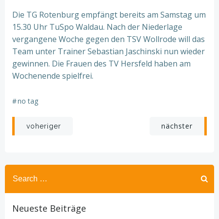
Die TG Rotenburg empfängt bereits am Samstag um
15.30 Uhr TuSpo Waldau. Nach der Niederlage
vergangene Woche gegen den TSV Wollrode will das
Team unter Trainer Sebastian Jaschinski nun wieder
gewinnen. Die Frauen des TV Hersfeld haben am
Wochenende spielfrei.
#
no tag
Beitragsnavigation
Beitragsnav
nächster
voheriger
Search
for:
Neueste Beiträge