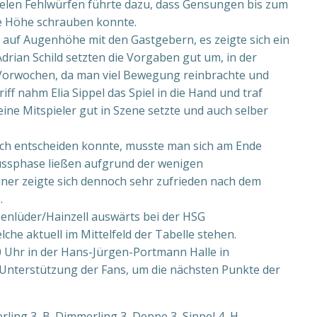
vielen Fehlwürfen führte dazu, dass Gensungen bis zum
die Höhe schrauben konnte.
 auf Augenhöhe mit den Gastgebern, es zeigte sich ein
drian Schild setzten die Vorgaben gut um, in der
 Vorwochen, da man viel Bewegung reinbrachte und
ff nahm Elia Sippel das Spiel in die Hand und traf
ine Mitspieler gut in Szene setzte und auch selber
sich entscheiden konnte, musste man sich am Ende
lussphase ließen aufgrund der wenigen
iner zeigte sich dennoch sehr zufrieden nach dem
.
nlüder/Hainzell auswärts bei der HSG
e aktuell im Mittelfeld der Tabelle stehen.
00 Uhr in der Hans-Jürgen-Portmann Halle in
 Unterstützung der Fans, um die nächsten Punkte der
ing 3, B. Dimmerling 3, Deppe 3, Sippel 4, H.