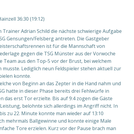
nzell 36:30 (19:12)
rainer Adrian Schild die nächste schwierige Aufgabe
ESG Gensungen/Felsberg antreten. Die Gastgeber
eisterschaftsrennen ist für die Mannschaft von
iederlage gegen die TSG Münster aus der Vorwoche
te Team aus den Top-5 vor der Brust, bei welchem
musste. Lediglich neun Feldspieler stehen aktuell zur
pielen konnte.
elche von Beginn an das Zepter in die Hand nahm und
SG hatte in dieser Phase bereits drei Fehlwürfe in
das erst Tor erzielte. Bis auf 9:4 zogen die Gäste
eistung, belohnte sich allerdings im Angriff nicht. In
, bis zu 22. Minute konnte man wieder auf 13:10
sich mehrmals Ballgewinne und konnte einige Male
fache Tore erzielen. Kurz vor der Pause brach man