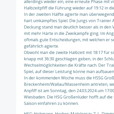
allerdings wieder ein, eine erneute Phase mit 
Halbzeitpfiff die Führung wieder auf 19:12 in 
In der zweiten Hälfte agierte man überwiegend
hart umkämpftes Spiel. Die Jungs von Trainer A
Deckung stand man deutlich besser als in den
mit mehr Härte in die Zweikämpfe ging. Im Angri
oftmals gute Entscheidungen, mit welchen er se
gefährlich agierte.
Obwohl man die zweite Halbzeit mit 18:17 für 
knapp mit 36:30 geschlagen geben, in der Sch
Wechselmöglichkeiten die Kräfte nach. Der Tra
Spiel, auf dieser Leistung könne man aufbauen
In der kommenden Woche muss die HSSG Große
Breckenheim/Wallau/Massenheim antreten, welch
Anpfiff ist am Sonntag, den 24.03.2024 um 17:
Wiesbaden. Die HSG Großenlüder hofft auf die
Saison einfahren zu können.
HSG: Hohmann, Herber; Malolepszy 7, L. Dimmerl