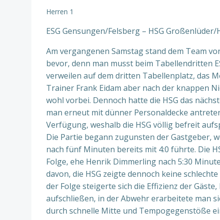
Herren 1
ESG Gensungen/Felsberg – HSG Großenlüder/Hai
Am vergangenen Samstag stand dem Team von T
bevor, denn man musst beim Tabellendritten 
verweilen auf dem dritten Tabellenplatz, das M
Trainer Frank Eidam aber nach der knappen N
wohl vorbei. Dennoch hatte die HSG das nächs
man erneut mit dünner Personaldecke antreten 
Verfügung, weshalb die HSG völlig befreit aufs
Die Partie begann zugunsten der Gastgeber, w
nach fünf Minuten bereits mit 4:0 führte. Die H
Folge, ehe Henrik Dimmerling nach 5:30 Minuten 
davon, die HSG zeigte dennoch keine schlechte L
der Folge steigerte sich die Effizienz der Gäste
aufschließen, in der Abwehr erarbeitete man 
durch schnelle Mitte und Tempogegenstöße ein