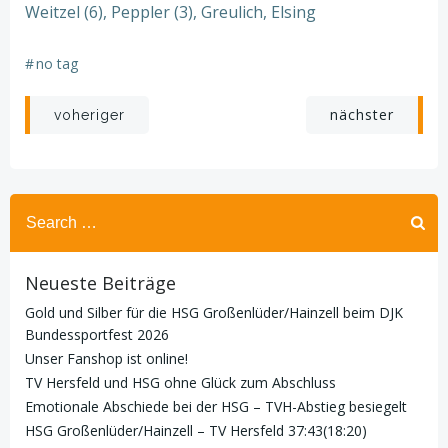
Weitzel (6), Peppler (3), Greulich, Elsing
#
no tag
Beitragsnavigation
Beitragsnav
nächster
voheriger
Search
for:
Neueste Beiträge
Gold und Silber für die HSG Großenlüder/Hainzell beim DJK
Bundessportfest 2026
Unser Fanshop ist online!
TV Hersfeld und HSG ohne Glück zum Abschluss
Emotionale Abschiede bei der HSG – TVH-Abstieg besiegelt
HSG Großenlüder/Hainzell – TV Hersfeld 37:43(18:20)